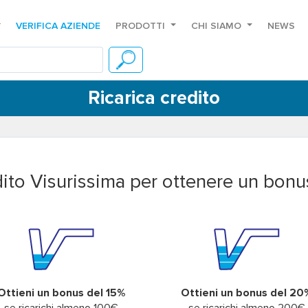
VERIFICA AZIENDE
PRODOTTI
CHI SIAMO
NEWS
Ricarica credito
dito Visurissima per ottenere un bonus
Ottieni un bonus del 15%
Ottieni un bonus del 20