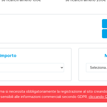
se ricarichi almeno 100€
se ricarichi almeno 200€
'importo
orma si necessita obbligatoriamente la registrazione al sito creand
 sensibili alle informazioni commerciali secondo GDPR,
cliccando 