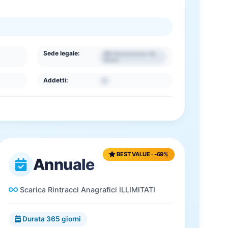
Sede legale:
VIA Xxxxxxxxxxxxx XX,
Xxxxxx
Addetti:
2
BEST VALUE · -69%
Annuale
Scarica Rintracci Anagrafici ILLIMITATI
Durata 365 giorni