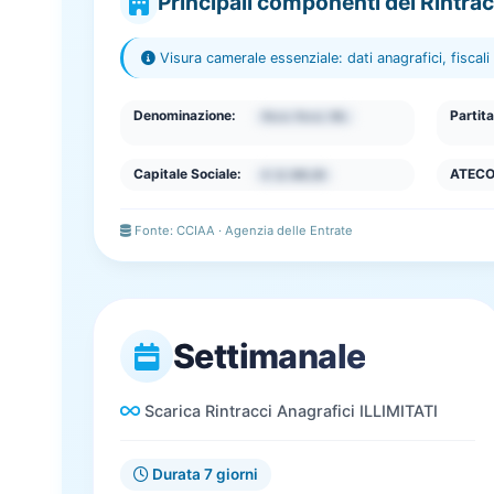
Principali componenti del Rintra
Visura camerale essenziale: dati anagrafici, fiscali
Denominazione:
Partita
Mxxxx Rxxxi SRL
Capitale Sociale:
ATECO
€ 12.000,00
Fonte: CCIAA · Agenzia delle Entrate
Settimanale
Scarica Rintracci Anagrafici ILLIMITATI
Durata 7 giorni