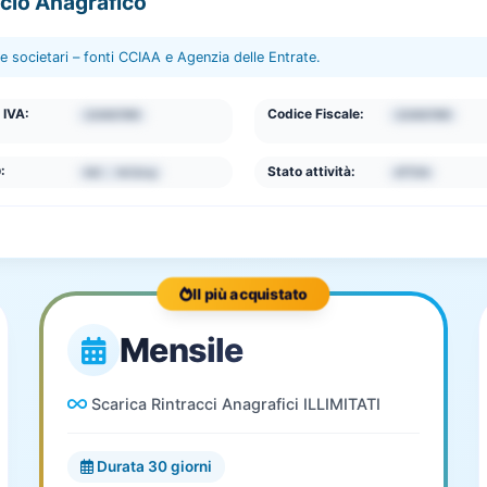
ccio Anagrafico
 e societari – fonti CCIAA e Agenzia delle Entrate.
 IVA:
Codice Fiscale:
1234567890
1234567890
:
Stato attività:
642 - Holding
ATTIVA
Il più acquistato
Mensile
Scarica Rintracci Anagrafici ILLIMITATI
Durata 30 giorni