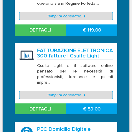
operano sia in Regime Forfettar...
Tempi di consegna:
1
DETTAGLI
€ 119,00
FATTURAZIONE ELETTRONICA
300 fatture | Csuite Light
Csuite Light è il software online
pensato per le necessità di
professionisti, freelance e piccoli
impre...
Tempi di consegna:
1
DETTAGLI
€ 59,00
PEC Domicilio Digitale