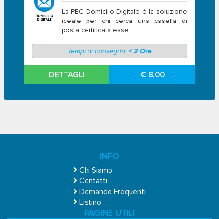
La PEC Domicilio Digitale è la soluzione
ideale per chi cerca una casella di
posta certificata esse...
Tempi di consegna:
< 2 Ore
DETTAGLI
€ 8,00
INFO
Chi Siamo
Contatti
Domande Frequenti
Listino
PAGINE UTILI