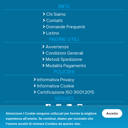
INFO
Chi Siamo
Contatti
Domande Frequenti
Listino
PAGINE UTILI
Avvertenze
Condizioni Generali
Metodi Spedizione
Modalità Pagamento
POLICIES
Informativa Privacy
Informativa Cookie
Certificazione ISO 9001:2015
SEGUICI
Attenzione I Cookie vengono utilizzati per fornire la migliore
Accetto
esperienza all'utente. Se continui, diamo per scontato che
l'utente accetti di ricevere Cookies da questo sito.
Copyright © 2026 Cosmos Group S.r.L. Uninominale - P.IVA 01888460936 - REA PN-357520 -