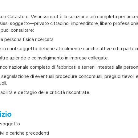
con Catasto
di Visurissima.it è la soluzione più completa per acce
siasi soggetto—privato cittadino, imprenditore, libero professio
 puoi consultare:
la persona fisica ricercata.
e in cui il soggetto detiene attualmente cariche attive o ha partec
altre aziende e coinvolgimento in imprese collegate.
enco nazionale completo di fabbricati e terreni intestati alla persona,
: segnalazione di eventuali procedure concorsuali, pregiudizievoli e
oli.
abilità
e dettaglio delle criticità riscontrate.
izio
l soggetto
ivi e cariche precedenti