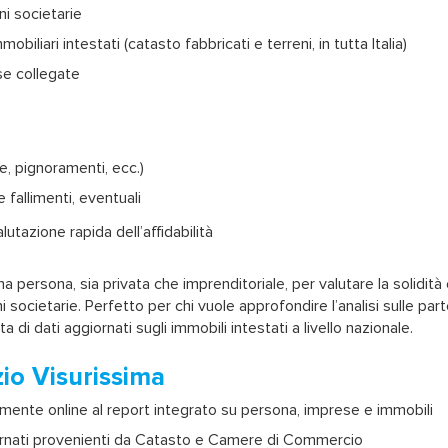
ni societarie
biliari intestati (catasto fabbricati e terreni, in tutta Italia)
ese collegate
e, pignoramenti, ecc.)
 fallimenti, eventuali
alutazione rapida dell’affidabilità
a persona, sia privata che imprenditoriale, per valutare la solidità
 societarie. Perfetto per chi vuole approfondire l’analisi sulle par
 di dati aggiornati sugli immobili intestati a livello nazionale.
zio Visurissima
ente online al report integrato su persona, imprese e immobili
iornati provenienti da Catasto e Camere di Commercio