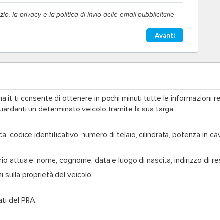
io, la privacy e la politica di invio delle email pubblicitarie
Avanti
ma.it ti consente di ottenere in pochi minuti tutte le informazioni r
guardanti un determinato veicolo tramite la sua targa.
ca, codice identificativo, numero di telaio, cilindrata, potenza in ca
rio attuale
: nome, cognome, data e luogo di nascita, indirizzo di r
mi
sulla proprietà del veicolo.
ti del PRA: