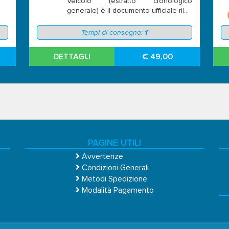
Veicolo (estratto cronologico
generale) è il documento ufficiale ril...
Tempi di consegna:
1
DETTAGLI
€ 49,00
PAGINE UTILI
Avvertenze
Condizioni Generali
Metodi Spedizione
Modalità Pagamento