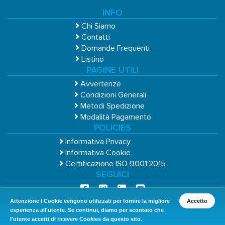
INFO
Chi Siamo
Contatti
Domande Frequenti
Listino
PAGINE UTILI
Avvertenze
Condizioni Generali
Metodi Spedizione
Modalità Pagamento
POLICIES
Informativa Privacy
Informativa Cookie
Certificazione ISO 9001:2015
SEGUICI
Attenzione I Cookie vengono utilizzati per fornire la migliore
Accetto
esperienza all'utente. Se continui, diamo per scontato che
l'utente accetti di ricevere Cookies da questo sito.
Copyright © 2026 Cosmos Group S.r.L. Uninominale - P.IVA 01888460936 - REA PN-357520 -