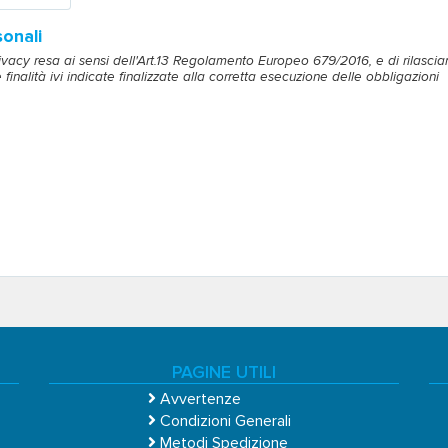
onali
ivacy resa ai sensi dell'Art.13 Regolamento Europeo 679/2016, e di rilasciar
finalità ivi indicate finalizzate alla corretta esecuzione delle obbligazioni
PAGINE UTILI
Avvertenze
Condizioni Generali
Metodi Spedizione