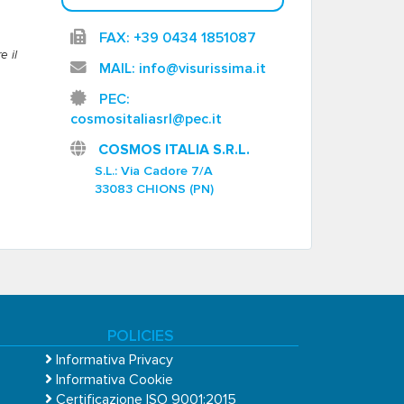
FAX: +39 0434 1851087
e il
MAIL: info@visurissima.it
PEC:
cosmositaliasrl@pec.it
COSMOS ITALIA S.R.L.
S.L.: Via Cadore 7/A
33083 CHIONS (PN)
POLICIES
Informativa Privacy
Informativa Cookie
Certificazione ISO 9001:2015