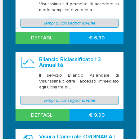
Visurissima.it ti permette di accedere in
modo semplice e veloce a...
Tempi di consegna:
on-line
DETTAGLI
€ 6,90
Bilancio Riclassificato | 3
Annualità
Il servizio Bilancio Aziendale di
Visurissima.it offre l’accesso immediato
agli ultimi tre bi...
Tempi di consegna:
on-line
DETTAGLI
€ 9,90
Visura Camerale ORDINARIA |