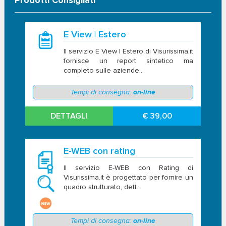
Prodotti Consigliati
E View | Estero
Il servizio E View | Estero di Visurissima.it
fornisce un report sintetico ma
completo sulle aziende...
Tempi di consegna:
on-line
DETTAGLI
€ 39,00
E-WEB con rating
Il servizio E-WEB con Rating di
Visurissima.it è progettato per fornire un
quadro strutturato, dett...
Tempi di consegna:
on-line