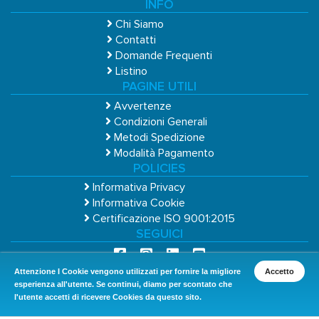
INFO
Chi Siamo
Contatti
Domande Frequenti
Listino
PAGINE UTILI
Avvertenze
Condizioni Generali
Metodi Spedizione
Modalità Pagamento
POLICIES
Informativa Privacy
Informativa Cookie
Certificazione ISO 9001:2015
SEGUICI
Attenzione I Cookie vengono utilizzati per fornire la migliore
Accetto
esperienza all'utente. Se continui, diamo per scontato che
l'utente accetti di ricevere Cookies da questo sito.
Copyright © 2026 Cosmos Group S.r.L. Uninominale - P.IVA 01888460936 - REA PN-357520 -